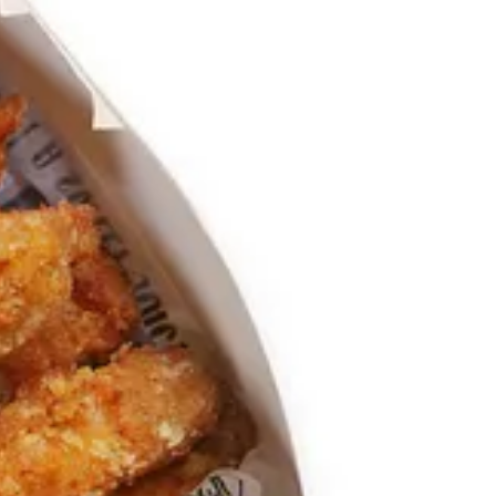
وجبات الاطفال
عروض كاس العالم
تارت
سماش برجر
برجر جورميت
ساندوتشات التشيكن
السلطات
مقبلات داديز المميزة
هوت دوج